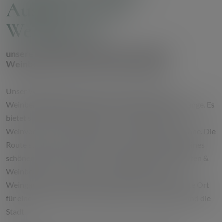
Ausg'steckt im
Weingarten
unsere Ausschank inmitten der Neustifter
Weinberge zum Wiener Weinwandertag
Unser Weingut & Buschenschank ist direkt an den
Weinbergen gelegen, ideal für entspannende Spaziergänge. Es
bietet sich hier die Gelegenheit, eine Wanderung mit
Weinverkostung zu verbinden – ein Erlebnis für alle Sinne. Die
Route startet in Neustift am Walde und führt entlang eines
schönen Wanderwegs durch die umliegenden Weingärten &
Weinberge. Unser Ausschank "Fuhrgassl-Huber im
Weingarten" auf der Mitterwurzergasse, ist der perfekte Ort
für eine angenehme Rast mit Blick auf die Weinberge und die
Stadt.