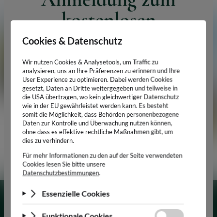
kostenlosen
Newsletter
Melden Sie sich an und erhalten Sie 10% Rabatt bei
der nächsten Bestellung im Onlineshop.
Betriebsurlaub
Buschenschank:
So, 26.07. - Mo, 10.08.2026
Weingut:
Sa, 25.07. - So, 09.08.2026
Alle WEINBESTELLUNGEN im ONLINESHOP