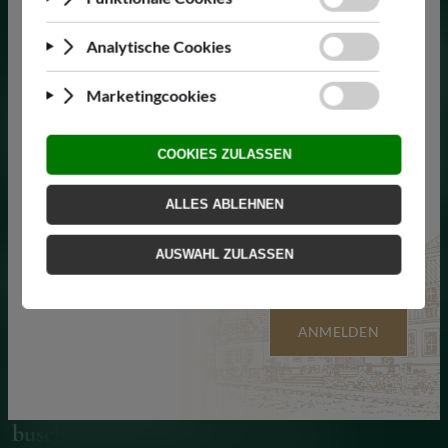
werden nach unserem Betriebsurlaub (ab
10.08.2026) bearbeitet und versendet!
Hiermit akzeptiere ich die
Datenschutzerklärung
.
ANMELDEN
Neustift am Walde 68
A-1190 Wien
Tel.:
+43 1 440 14 05
buschenschank@fuhrgassl-huber.at