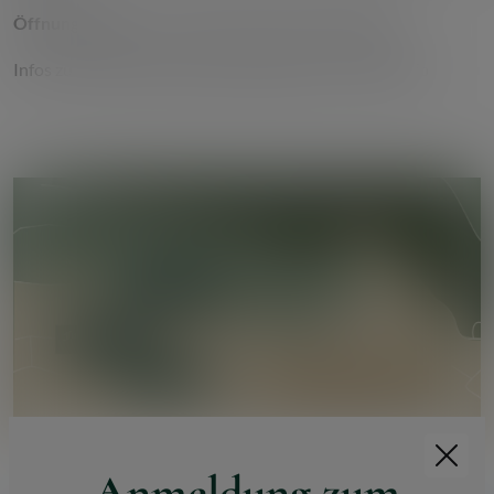
Öffnungszeiten
: zu den Wiener Weinwandertagen!
Infos zu den Wiener Weinwandertagen:
www.wien.info
Anmeldung zum